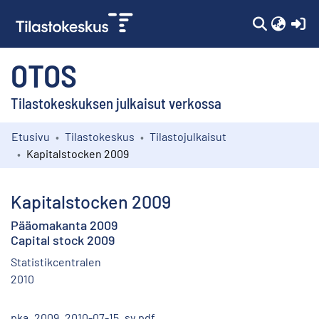
(c
OTOS
Tilastokeskuksen julkaisut verkossa
Etusivu
Tilastokeskus
Tilastojulkaisut
Kokoelmat
Kapitalstocken 2009
Selaa
Kapitalstocken 2009
Pääomakanta 2009
Capital stock 2009
Statistikcentralen
2010
pka_2009_2010-07-15_sv.pdf