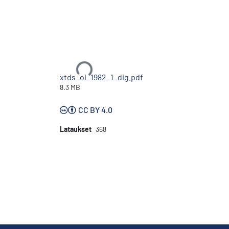
Ladataan...
xtds_oi_1982_1_dig.pdf
8.3 MB
CC BY 4.0
Lataukset
368