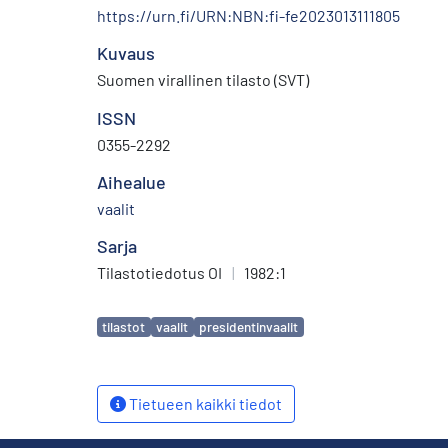
https://urn.fi/URN:NBN:fi-fe2023013111805
Kuvaus
Suomen virallinen tilasto (SVT)
ISSN
0355-2292
Aihealue
vaalit
Sarja
Tilastotiedotus OI
|
1982:1
Avainsanat
tilastot
vaalit
presidentinvaalit
Tietueen kaikki tiedot