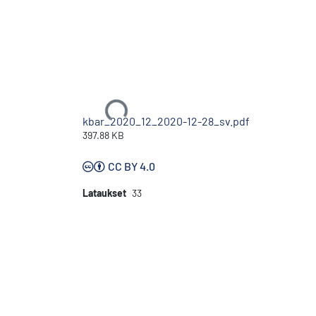
Ladataan...
kbar_2020_12_2020-12-28_sv.pdf
397.88 KB
CC BY 4.0
Lataukset
33