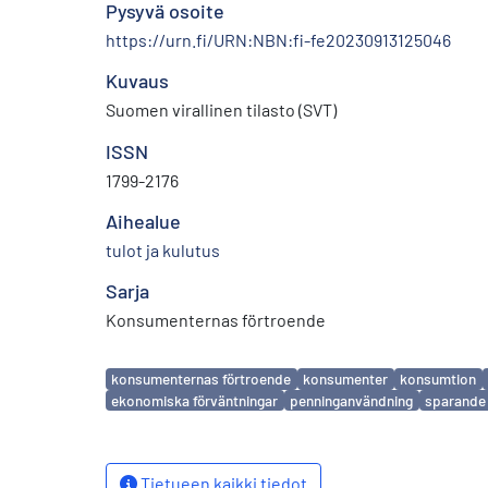
Pysyvä osoite
https://urn.fi/URN:NBN:fi-fe20230913125046
Kuvaus
Suomen virallinen tilasto (SVT)
ISSN
1799-2176
Aihealue
tulot ja kulutus
Sarja
Konsumenternas förtroende
Avainsanat
konsumenternas förtroende
konsumenter
konsumtion
ekonomiska förväntningar
penninganvändning
sparande
Tietueen kaikki tiedot