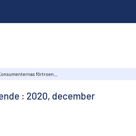
Konsumenternas förtroende : 2020, december
ende : 2020, december