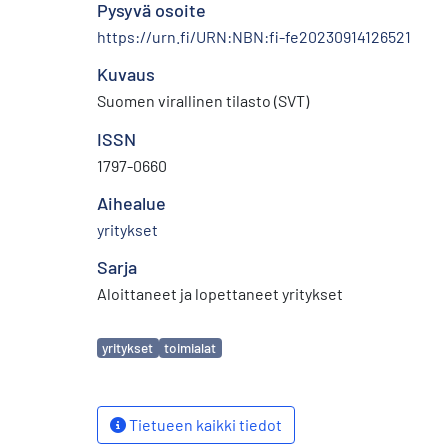
Pysyvä osoite
https://urn.fi/URN:NBN:fi-fe20230914126521
Kuvaus
Suomen virallinen tilasto (SVT)
ISSN
1797-0660
Aihealue
yritykset
Sarja
Aloittaneet ja lopettaneet yritykset
Avainsanat
yritykset
toimialat
Tietueen kaikki tiedot