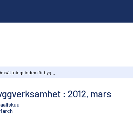
Omsättningsindex för byggverksamhet : 2012, mars
yggverksamhet : 2012, mars
maaliskuu
 March