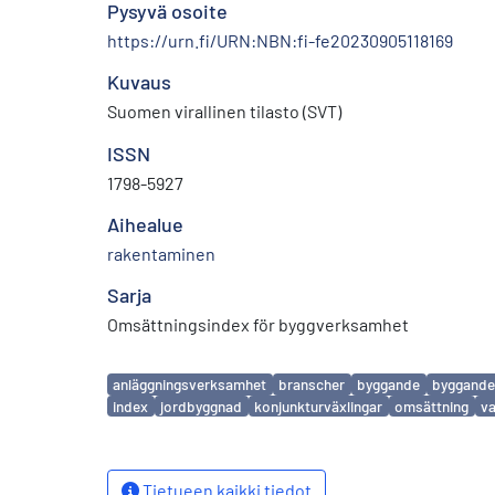
Pysyvä osoite
https://urn.fi/URN:NBN:fi-fe20230905118169
Kuvaus
Suomen virallinen tilasto (SVT)
ISSN
1798-5927
Aihealue
rakentaminen
Sarja
Omsättningsindex för byggverksamhet
Avainsanat
anläggningsverksamhet
branscher
byggande
byggande
index
jordbyggnad
konjunkturväxlingar
omsättning
v
Tietueen kaikki tiedot