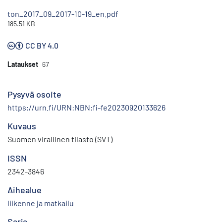
ton_2017_09_2017-10-19_en.pdf
185.51 KB
CC BY 4.0
Lataukset
67
Pysyvä osoite
https://urn.fi/URN:NBN:fi-fe20230920133626
Kuvaus
Suomen virallinen tilasto (SVT)
ISSN
2342-3846
Aihealue
liikenne ja matkailu
Sarja