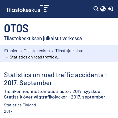
(c
OTOS
Tilastokeskuksen julkaisut verkossa
Etusivu
Tilastokeskus
Tilastojulkaisut
Kokoelmat
Statistics on road traffic accidents : 2017, September
Selaa
Statistics on road traffic accidents :
2017, September
Tieliikenneonnettomuustilasto : 2017, syyskuu
Statistik över vägtrafikolyckor : 2017, september
Statistics Finland
2017