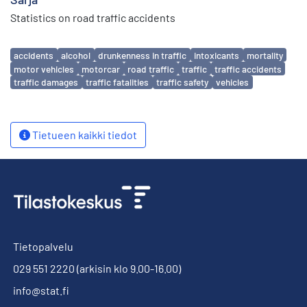
Statistics on road traffic accidents
Avainsanat
accidents
alcohol
drunkenness in traffic
intoxicants
mortality
motor vehicles
motorcar
road traffic
traffic
traffic accidents
traffic damages
traffic fatalities
traffic safety
vehicles
Tietueen kaikki tiedot
Tietopalvelu
029 551 2220
(arkisin klo 9.00-16.00)
info@stat.fi