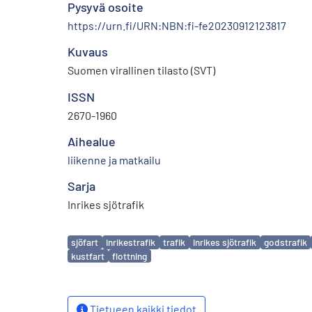
Pysyvä osoite
https://urn.fi/URN:NBN:fi-fe20230912123817
Kuvaus
Suomen virallinen tilasto (SVT)
ISSN
2670-1960
Aihealue
liikenne ja matkailu
Sarja
Inrikes sjötrafik
Avainsanat
sjöfart
inrikestrafik
trafik
inrikes sjötrafik
godstrafik
kustfart
flottning
Tietueen kaikki tiedot