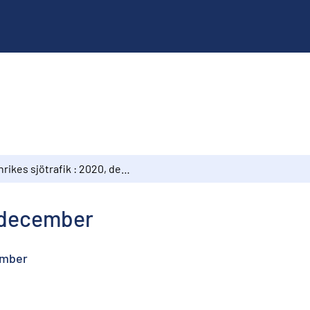
Inrikes sjötrafik : 2020, december
, december
ember