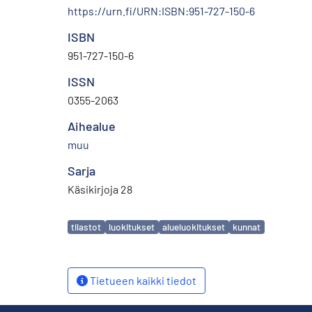
https://urn.fi/URN:ISBN:951-727-150-6
ISBN
951-727-150-6
ISSN
0355-2063
Aihealue
muu
Sarja
Käsikirjoja 28
Avainsanat
tilastot
luokitukset
alueluokitukset
kunnat
Tietueen kaikki tiedot