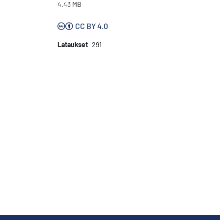
4.43 MB
CC BY 4.0
Lataukset
291