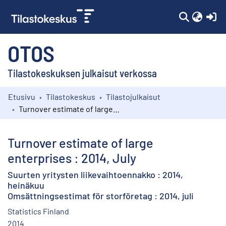
(c
OTOS
Tilastokeskuksen julkaisut verkossa
Etusivu
Tilastokeskus
Tilastojulkaisut
Kokoelmat
Turnover estimate of large enterprises : 2014, July
Selaa
Turnover estimate of large
enterprises : 2014, July
Suurten yritysten liikevaihtoennakko : 2014,
heinäkuu
Omsättningsestimat för storföretag : 2014, juli
Statistics Finland
2014