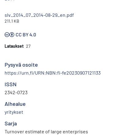
slv_2014_07_2014-08-29_en.pdf
211.1 KB
CC BY 4.0
Lataukset
27
Pysyvä osoite
https://urn.fi/URN:NBN:fi-fe20230907121133
ISSN
2342-0723
Aihealue
yritykset
Sarja
Turnover estimate of large enterprises