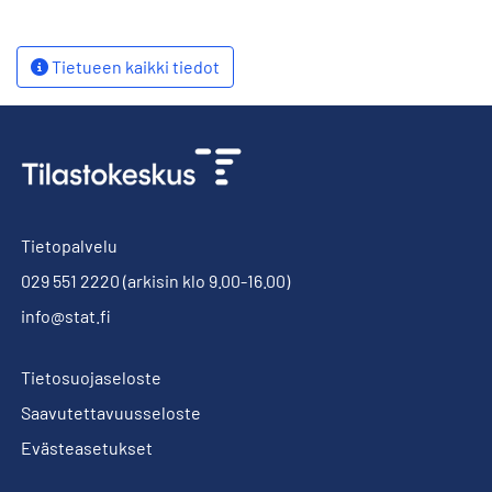
Tietueen kaikki tiedot
Tietopalvelu
029 551 2220
(arkisin klo 9.00-16.00)
info@stat.fi
Tietosuojaseloste
Saavutettavuusseloste
Evästeasetukset