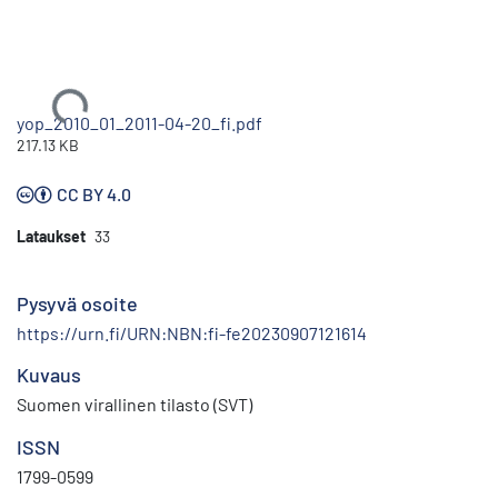
Ladataan...
yop_2010_01_2011-04-20_fi.pdf
217.13 KB
CC BY 4.0
Lataukset
33
Pysyvä osoite
https://urn.fi/URN:NBN:fi-fe20230907121614
Kuvaus
Suomen virallinen tilasto (SVT)
ISSN
1799-0599