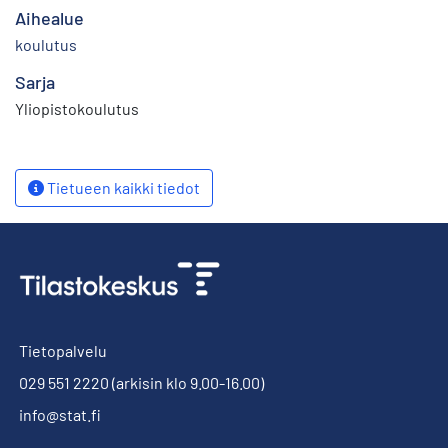
Aihealue
koulutus
Sarja
Yliopistokoulutus
Tietueen kaikki tiedot
Tietopalvelu
029 551 2220
(arkisin klo 9.00-16.00)
info@stat.fi