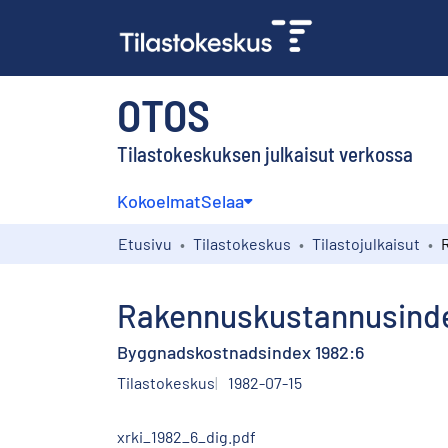
OTOS
Tilastokeskuksen julkaisut verkossa
Kokoelmat
Selaa
Etusivu
Tilastokeskus
Tilastojulkaisut
Rakennuskustannusinde
Byggnadskostnadsindex 1982:6
Tilastokeskus
1982-07-15
xrki_1982_6_dig.pdf