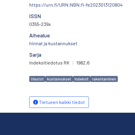
https://urn.fi/URN:NBN:fi-fe2023013120804
ISSN
0355-239x
Aihealue
hinnat ja kustannukset
Sarja
Indeksitiedotus RK
|
1982:6
Avainsanat
tilastot
kustannukset
indeksit
rakentaminen
Tietueen kaikki tiedot