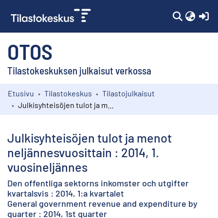
(c
OTOS
Tilastokeskuksen julkaisut verkossa
Etusivu
Tilastokeskus
Tilastojulkaisut
Kokoelmat
Julkisyhteisöjen tulot ja menot neljännesvuosittain : 2014, 1. vuosineljännes
Selaa
Julkisyhteisöjen tulot ja menot
neljännesvuosittain : 2014, 1.
vuosineljännes
Den offentliga sektorns inkomster och utgifter
kvartalsvis : 2014, 1:a kvartalet
General government revenue and expenditure by
quarter : 2014, 1st quarter