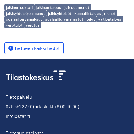
Avainsanat
julkinen sektori
julkinen talous
julkiset menot
julkisyhteisöjen menot
julkisyhteisöt
kunnallistalous
menot
sosiaaliturvamaksut
sosiaaliturvarahastot
tulot
valtiontalous
verotulot
verotus
Tietueen kaikki tiedot
Tietopalvelu
029 551 2220
(arkisin klo 9.00-16.00)
info@stat.fi
Tietosuojaseloste