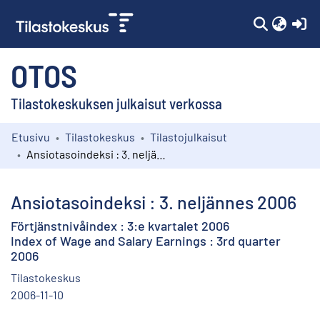
(c
OTOS
Tilastokeskuksen julkaisut verkossa
Etusivu
Tilastokeskus
Tilastojulkaisut
Kokoelmat
Ansiotasoindeksi : 3. neljännes 2006
Selaa
Ansiotasoindeksi : 3. neljännes 2006
Förtjänstnivåindex : 3:e kvartalet 2006
Index of Wage and Salary Earnings : 3rd quarter
2006
Tilastokeskus
2006-11-10