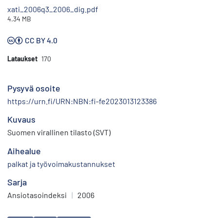
xati_2006q3_2006_dig.pdf
4.34 MB
CC BY 4.0
Lataukset
170
Pysyvä osoite
https://urn.fi/URN:NBN:fi-fe2023013123386
Kuvaus
Suomen virallinen tilasto (SVT)
Aihealue
palkat ja työvoimakustannukset
Sarja
Ansiotasoindeksi
|
2006
Avainsanat