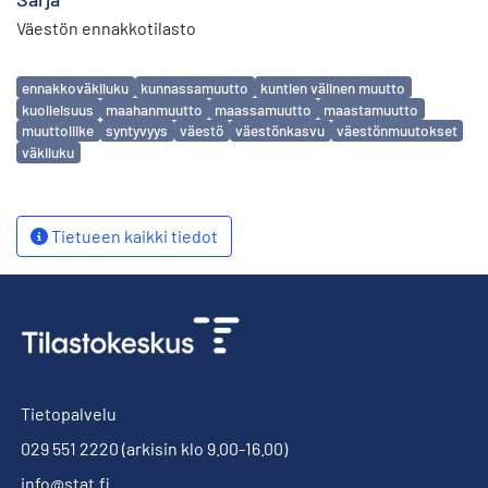
Väestön ennakkotilasto
Avainsanat
ennakkoväkiluku
kunnassamuutto
kuntien välinen muutto
kuolleisuus
maahanmuutto
maassamuutto
maastamuutto
muuttoliike
syntyvyys
väestö
väestönkasvu
väestönmuutokset
väkiluku
Tietueen kaikki tiedot
Tietopalvelu
029 551 2220
(arkisin klo 9.00-16.00)
info@stat.fi