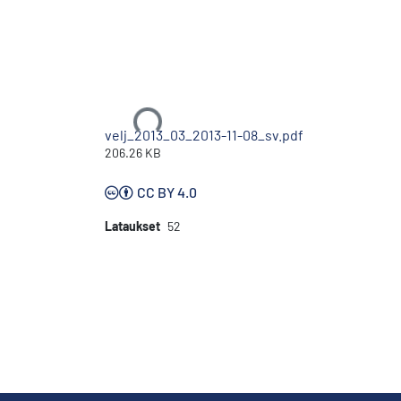
Ladataan...
velj_2013_03_2013-11-08_sv.pdf
206.26 KB
CC BY 4.0
Lataukset
52