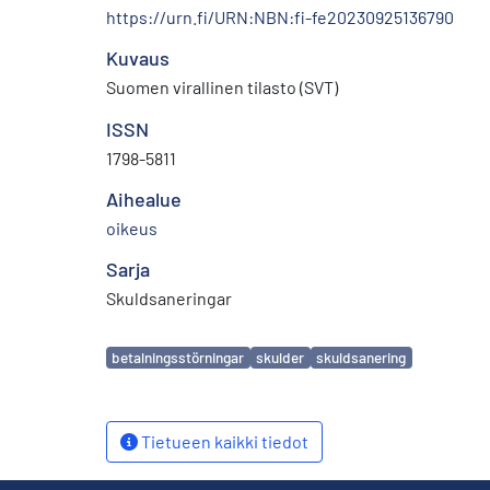
https://urn.fi/URN:NBN:fi-fe20230925136790
Kuvaus
Suomen virallinen tilasto (SVT)
ISSN
1798-5811
Aihealue
oikeus
Sarja
Skuldsaneringar
Avainsanat
betalningsstörningar
skulder
skuldsanering
Tietueen kaikki tiedot