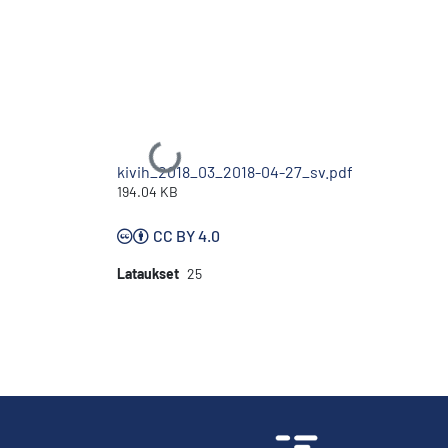
Ladataan...
kivih_2018_03_2018-04-27_sv.pdf
194.04 KB
CC BY 4.0
Lataukset
25