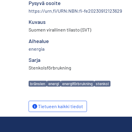
Pysyvä osoite
https://urn.fi/URN:NBN:fi-fe20230912123629
Kuvaus
Suomen virallinen tilasto (SVT)
Aihealue
energia
Sarja
Stenkolsförbrukning
Avainsanat
bränslen
energi
energiförbrukning
stenkol
Tietueen kaikki tiedot