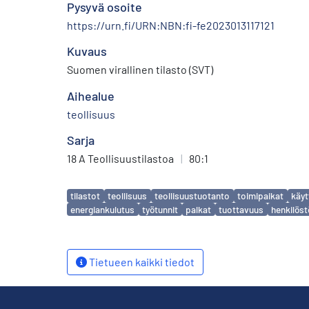
Pysyvä osoite
https://urn.fi/URN:NBN:fi-fe2023013117121
Kuvaus
Suomen virallinen tilasto (SVT)
Aihealue
teollisuus
Sarja
18 A Teollisuustilastoa
|
80:1
Avainsanat
tilastot
teollisuus
teollisuustuotanto
toimipaikat
käy
energiankulutus
työtunnit
palkat
tuottavuus
henkilöst
Tietueen kaikki tiedot