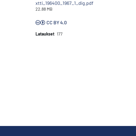
xtti_196400_1967_1_dig.pdf
22.88 MB
CC BY 4.0
Lataukset
177