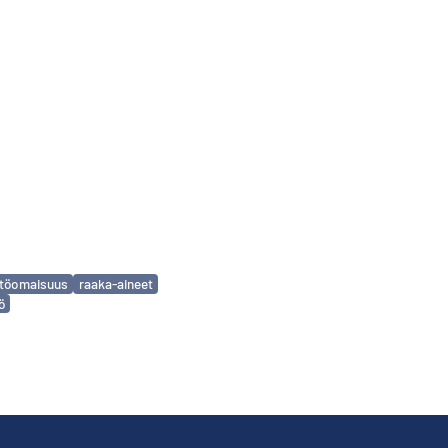
ttöomaisuus
raaka-aineet
ö