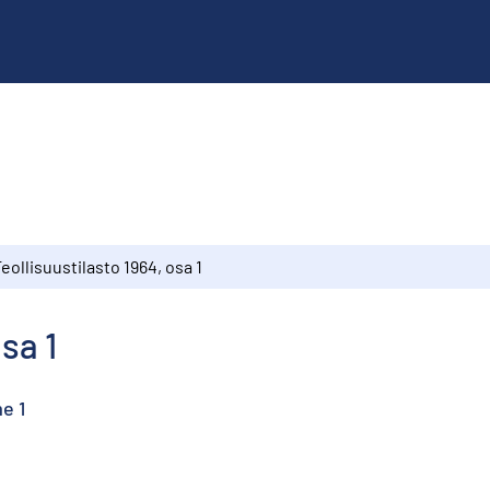
eollisuustilasto 1964, osa 1
sa 1
me 1