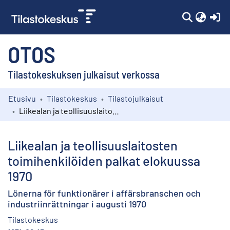
(c
OTOS
Tilastokeskuksen julkaisut verkossa
Etusivu
Tilastokeskus
Tilastojulkaisut
Kokoelmat
Liikealan ja teollisuuslaitosten toimihenkilöiden palkat elokuussa 1970
Selaa
Liikealan ja teollisuuslaitosten
toimihenkilöiden palkat elokuussa
1970
Lönerna för funktionärer i affärsbranschen och
industriinrättningar i augusti 1970
Tilastokeskus