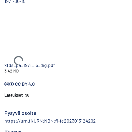
1971-06-15
Ladataan...
xtds_pa_1971_15_dig.pdf
3.42 MB
CC BY 4.0
Lataukset
96
Pysyvä osoite
https://urn.fi/URN:NBN:fi-fe2023013124292
Kuvaus