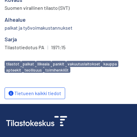
Suomen virallinen tilasto (SVT)
Aihealue
palkat ja työvoimakustannukset
Sarja
Tilastotiedotus PA
|
1971:15
Avainsanat
tilastot
palkat
liikeala
pankit
vakuutuslaitokset
kauppa
apteekit
teollisuus
toimihenkilöt
Tietueen kaikki tiedot