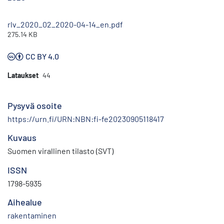
rlv_2020_02_2020-04-14_en.pdf
275.14 KB
CC BY 4.0
Lataukset
44
Pysyvä osoite
https://urn.fi/URN:NBN:fi-fe20230905118417
Kuvaus
Suomen virallinen tilasto (SVT)
ISSN
1798-5935
Aihealue
rakentaminen