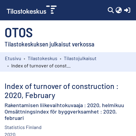
(c
OTOS
Tilastokeskuksen julkaisut verkossa
Etusivu
Tilastokeskus
Tilastojulkaisut
Kokoelmat
Index of turnover of construction : 2020, February
Selaa
Index of turnover of construction :
2020, February
Rakentamisen liikevaihtokuvaaja : 2020, helmikuu
Omsättningsindex för byggverksamhet : 2020,
februari
Statistics Finland
2020