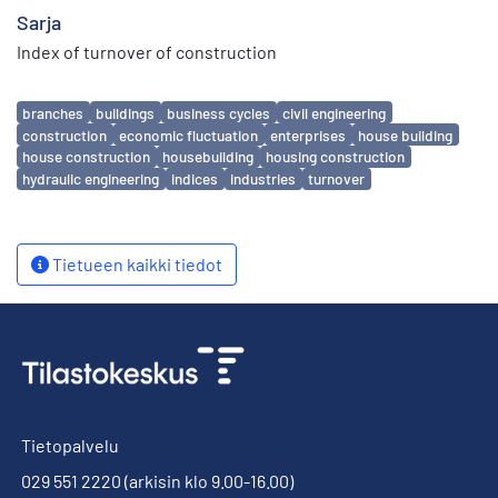
Sarja
Index of turnover of construction
Avainsanat
branches
buildings
business cycles
civil engineering
construction
economic fluctuation
enterprises
house building
house construction
housebuilding
housing construction
hydraulic engineering
indices
industries
turnover
Tietueen kaikki tiedot
Tietopalvelu
029 551 2220
(arkisin klo 9.00-16.00)