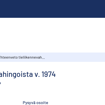
Yhteenveto tieliikennevahingoista v. 1974
ahingoista v. 1974
4
Pysyvä osoite