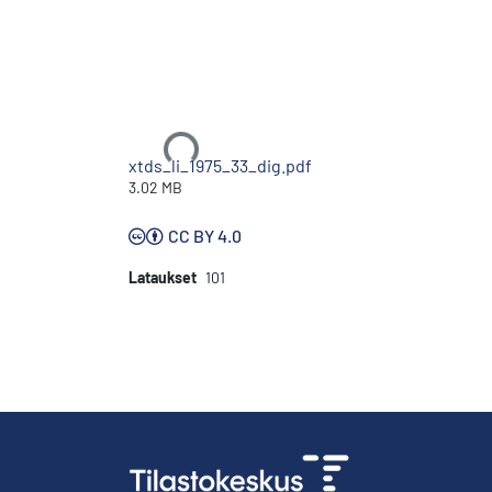
Ladataan...
xtds_li_1975_33_dig.pdf
3.02 MB
CC BY 4.0
Lataukset
101