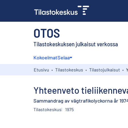
OTOS
Tilastokeskuksen julkaisut verkossa
Kokoelmat
Selaa
Etusivu
Tilastokeskus
Tilastojulkaisut
Yhteenveto tieliikennev
Sammandrag av vägtrafikolyckorna år 197
Tilastokeskus
1975