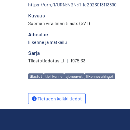
https://urn.fi/URN:NBN:fi-fe2023013113690
Kuvaus
Suomen virallinen tilasto (SVT)
Aihealue
liikenne ja matkailu
Sarja
Tilastotiedotus LI
|
1975:33
Avainsanat
tilastot
tieliikenne
ajoneuvot
liikennevahingot
Tietueen kaikki tiedot