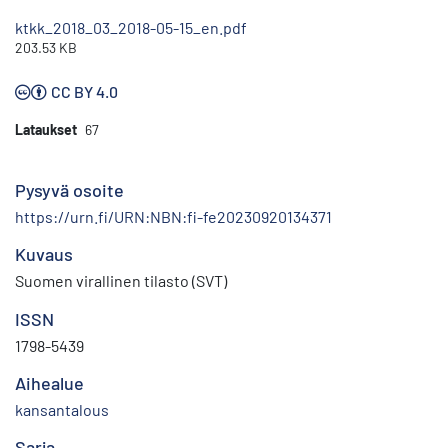
ktkk_2018_03_2018-05-15_en.pdf
203.53 KB
CC BY 4.0
Lataukset
67
Pysyvä osoite
https://urn.fi/URN:NBN:fi-fe20230920134371
Kuvaus
Suomen virallinen tilasto (SVT)
ISSN
1798-5439
Aihealue
kansantalous
Sarja