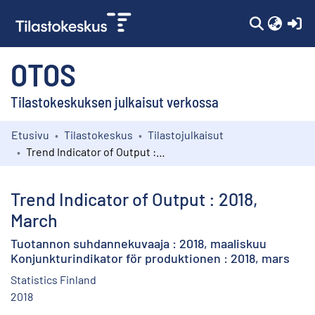
(c
OTOS
Tilastokeskuksen julkaisut verkossa
Etusivu
Tilastokeskus
Tilastojulkaisut
Kokoelmat
Trend Indicator of Output : 2018, March
Selaa
Trend Indicator of Output : 2018,
March
Tuotannon suhdannekuvaaja : 2018, maaliskuu
Konjunkturindikator för produktionen : 2018, mars
Statistics Finland
2018