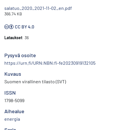
salatuo_2020_2021-11-02_en.pdf
366.74 KB
CC BY 4.0
Lataukset
36
Pysyvä osoite
https://urn.fi/URN:NBN:fi-fe20230919132105
Kuvaus
Suomen virallinen tilasto (SVT)
ISSN
1798-5099
Aihealue
energia
Sarja