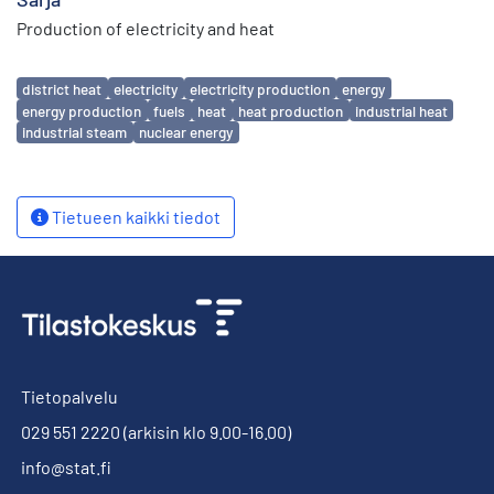
Production of electricity and heat
Avainsanat
district heat
electricity
electricity production
energy
energy production
fuels
heat
heat production
industrial heat
industrial steam
nuclear energy
Tietueen kaikki tiedot
Tietopalvelu
029 551 2220
(arkisin klo 9.00-16.00)
info@stat.fi