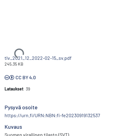
Ladataan...
tlv_2021_12_2022-02-15_sv.pdf
245.35 KB
CC BY 4.0
Lataukset
39
Pysyvä osoite
https://urn.fi/URN:NBN:fi-fe20230919132537
Kuvaus
Suomen virallinen tilasto (SVT)