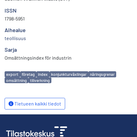
ISSN
1798-5951
Aihealue
teollisuus
Sarja
Omsättningsindex för industrin
Avainsanat
export
företag
index
konjunkturväxlingar
näringsgrenar
omsättning
tillverkning
Tietueen kaikki tiedot