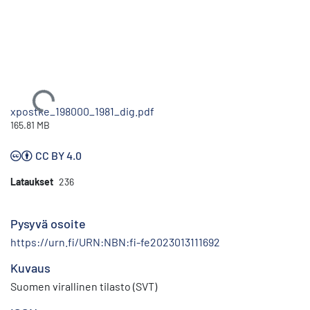
Ladataan...
xpostke_198000_1981_dig.pdf
165.81 MB
CC BY 4.0
Lataukset
236
Pysyvä osoite
https://urn.fi/URN:NBN:fi-fe2023013111692
Kuvaus
Suomen virallinen tilasto (SVT)