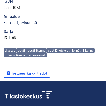
ISSN
0355-1083
Aihealue
kulttuuri ja viestintä
Sarja
13
|
96
Avainsanat
tilastot
posti
postiliikenne
postilähetykset
lennätinliikenne
puhelinliikenne
radioasemat
Tietueen kaikki tiedot