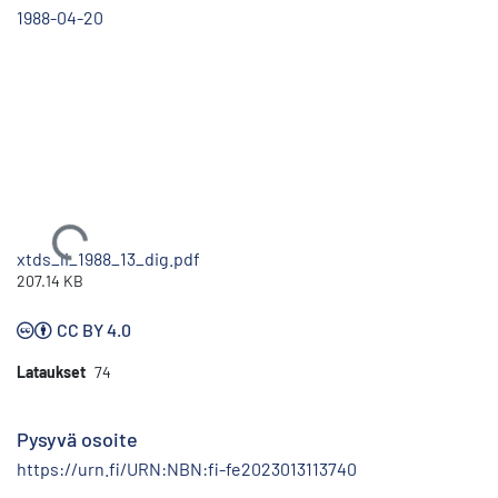
1988-04-20
Ladataan...
xtds_li_1988_13_dig.pdf
207.14 KB
CC BY 4.0
Lataukset
74
Pysyvä osoite
https://urn.fi/URN:NBN:fi-fe2023013113740