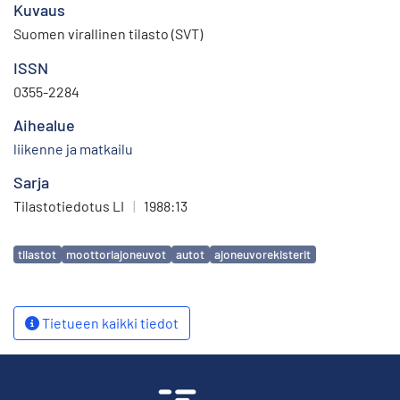
Kuvaus
Suomen virallinen tilasto (SVT)
ISSN
0355-2284
Aihealue
liikenne ja matkailu
Sarja
Tilastotiedotus LI
|
1988:13
Avainsanat
tilastot
moottoriajoneuvot
autot
ajoneuvorekisterit
Tietueen kaikki tiedot