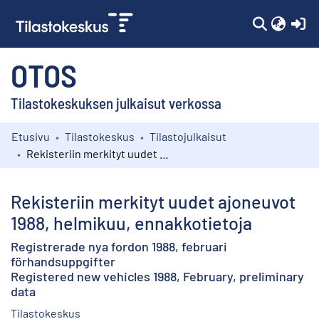
(c
OTOS
Tilastokeskuksen julkaisut verkossa
Etusivu
Tilastokeskus
Tilastojulkaisut
Kokoelmat
Rekisteriin merkityt uudet ajoneuvot 1988, helmikuu, ennakkotietoja
Selaa
Rekisteriin merkityt uudet ajoneuvot
1988, helmikuu, ennakkotietoja
Registrerade nya fordon 1988, februari
förhandsuppgifter
Registered new vehicles 1988, February, preliminary
data
Tilastokeskus