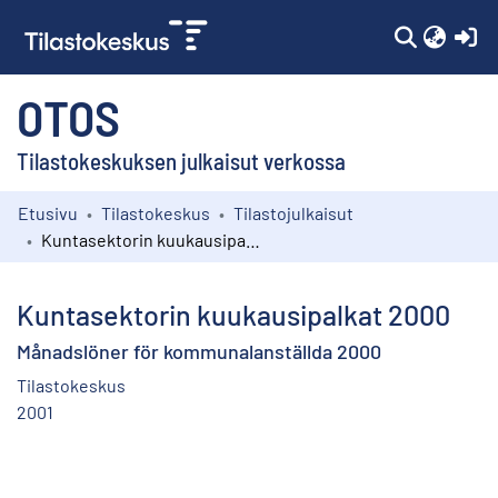
(c
OTOS
Tilastokeskuksen julkaisut verkossa
Etusivu
Tilastokeskus
Tilastojulkaisut
Kokoelmat
Kuntasektorin kuukausipalkat 2000
Selaa
Kuntasektorin kuukausipalkat 2000
Månadslöner för kommunalanställda 2000
Tilastokeskus
2001