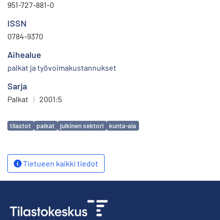
951-727-881-0
ISSN
0784-9370
Aihealue
palkat ja työvoimakustannukset
Sarja
Palkat
|
2001:5
Avainsanat
tilastot
palkat
julkinen sektori
kunta-ala
Tietueen kaikki tiedot