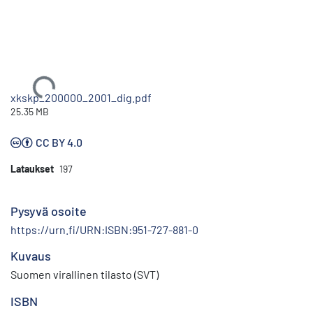
Ladataan...
xkskp_200000_2001_dig.pdf
25.35 MB
CC BY 4.0
Lataukset
197
Pysyvä osoite
https://urn.fi/URN:ISBN:951-727-881-0
Kuvaus
Suomen virallinen tilasto (SVT)
ISBN