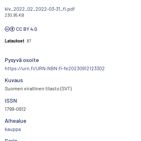
klv_2022_02_2022-03-31_fi.pdf
230.95 KB
CC BY 4.0
Lataukset
87
Pysyvä osoite
https://urn.fi/URN:NBN:fi-fe20230912123302
Kuvaus
Suomen virallinen tilasto (SVT)
ISSN
1799-0912
Aihealue
kauppa
Sarja