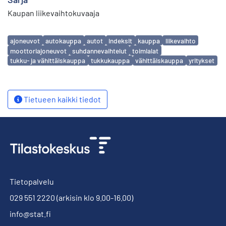
Kaupan liikevaihtokuvaaja
Avainsanat
ajoneuvot
autokauppa
autot
indeksit
kauppa
liikevaihto
moottoriajoneuvot
suhdannevaihtelut
toimialat
tukku- ja vähittäiskauppa
tukkukauppa
vähittäiskauppa
yritykset
Tietueen kaikki tiedot
Tietopalvelu
029 551 2220
(arkisin klo 9.00-16.00)
info@stat.fi