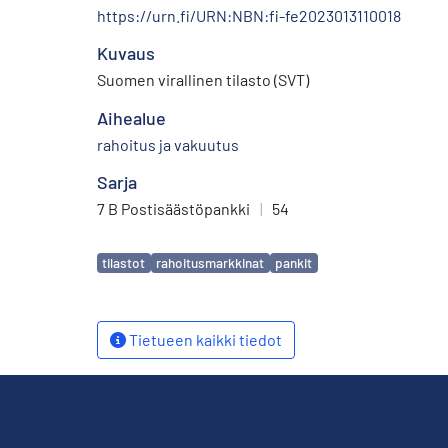
https://urn.fi/URN:NBN:fi-fe2023013110018
Kuvaus
Suomen virallinen tilasto (SVT)
Aihealue
rahoitus ja vakuutus
Sarja
7 B Postisäästöpankki
|
54
Avainsanat
tilastot
rahoitusmarkkinat
pankit
Tietueen kaikki tiedot