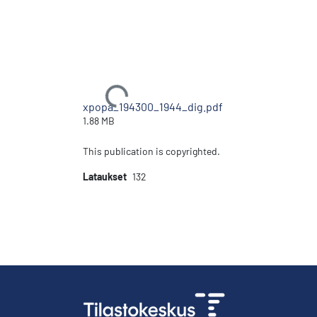
Ladataan...
xpopa_194300_1944_dig.pdf
1.88 MB
This publication is copyrighted.
Lataukset
132