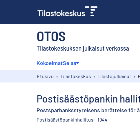
OTOS
Tilastokeskuksen julkaisut verkossa
Kokoelmat
Selaa
Etusivu
Tilastokeskus
Tilastojulkaisut
Postisäästöpankin hall
Postsparbanksstyrelsens berättelse för å
Postisäästöpankinhallitus
1944