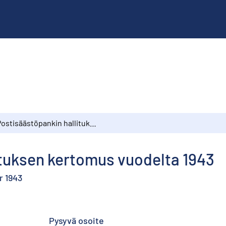
Postisäästöpankin hallituksen kertomus vuodelta 1943
ituksen kertomus vuodelta 1943
r 1943
Pysyvä osoite