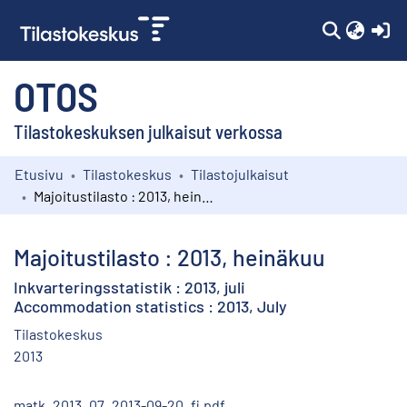
(c
OTOS
Tilastokeskuksen julkaisut verkossa
Etusivu
Tilastokeskus
Tilastojulkaisut
Kokoelmat
Majoitustilasto : 2013, heinäkuu
Selaa
Majoitustilasto : 2013, heinäkuu
Inkvarteringsstatistik : 2013, juli
Accommodation statistics : 2013, July
Tilastokeskus
2013
matk_2013_07_2013-09-20_fi.pdf