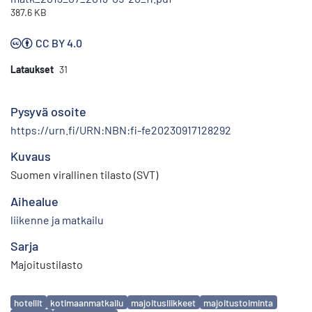
387.6 KB
CC BY 4.0
Lataukset
31
Pysyvä osoite
https://urn.fi/URN:NBN:fi-fe20230917128292
Kuvaus
Suomen virallinen tilasto (SVT)
Aihealue
liikenne ja matkailu
Sarja
Majoitustilasto
Avainsanat
hotellit
kotimaanmatkailu
majoitusliikkeet
majoitustoiminta