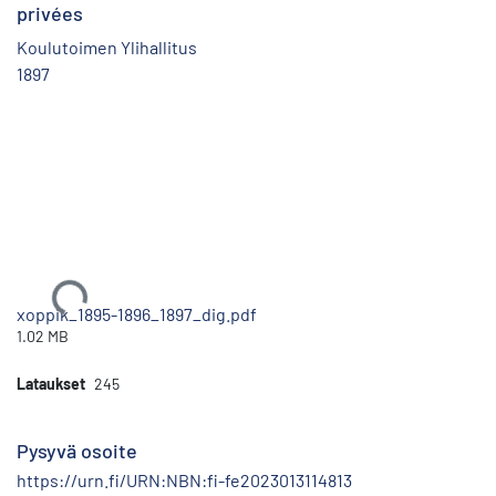
privées
Koulutoimen Ylihallitus
1897
Ladataan...
xoppik_1895-1896_1897_dig.pdf
1.02 MB
Lataukset
245
Pysyvä osoite
https://urn.fi/URN:NBN:fi-fe2023013114813