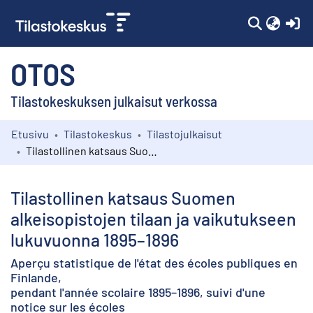
(c
OTOS
Tilastokeskuksen julkaisut verkossa
Etusivu
Tilastokeskus
Tilastojulkaisut
Kokoelmat
Tilastollinen katsaus Suomen alkeisopistojen tilaan ja vaikutukseen lukuvuonna 1895–1896
Selaa
Tilastollinen katsaus Suomen
alkeisopistojen tilaan ja vaikutukseen
lukuvuonna 1895–1896
Aperçu statistique de l'état des écoles publiques en
Finlande,
pendant l'année scolaire 1895–1896, suivi d'une
notice sur les écoles