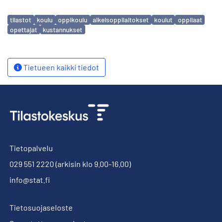
Avainsanat
tilastot
koulu
oppikoulu
alkeisoppilaitokset
koulut
oppilaat
opettajat
kustannukset
Tietueen kaikki tiedot
Tietopalvelu
029 551 2220
(arkisin klo 9.00-16.00)
info@stat.fi
Tietosuojaseloste