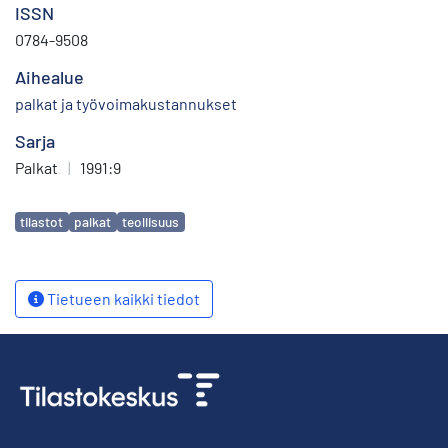
ISSN
0784-9508
Aihealue
palkat ja työvoimakustannukset
Sarja
Palkat
|
1991:9
Avainsanat
tilastot
palkat
teollisuus
Tietueen kaikki tiedot