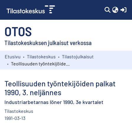
(c
OTOS
Tilastokeskuksen julkaisut verkossa
Etusivu
Tilastokeskus
Tilastojulkaisut
Kokoelmat
Teollisuuden työntekijöiden palkat 1990, 3. neljännes
Selaa
Teollisuuden työntekijöiden palkat
1990, 3. neljännes
Industriarbetarnas löner 1990, 3e kvartalet
Tilastokeskus
1991-03-13