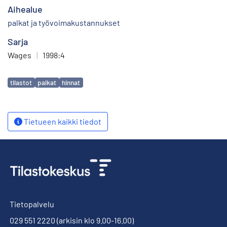
Aihealue
palkat ja työvoimakustannukset
Sarja
Wages
|
1998:4
Avainsanat
tilastot
palkat
hinnat
Tietueen kaikki tiedot
Tietopalvelu
029 551 2220
(arkisin klo 9.00-16.00)