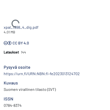
Ladataan...
xpal_1998_4_dig.pdf
4.01 MB
CC BY 4.0
Lataukset
144
Pysyvä osoite
https://urn.fi/URN:NBN:fi-fe2023013124702
Kuvaus
Suomen virallinen tilasto (SVT)
ISSN
0784-8374