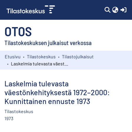
(c
OTOS
Tilastokeskuksen julkaisut verkossa
Etusivu
Tilastokeskus
Tilastojulkaisut
Kokoelmat
Laskelmia tulevasta väestönkehityksestä 1972–2000: Kunnittainen ennuste 1973
Selaa
Laskelmia tulevasta
väestönkehityksestä 1972–2000:
Kunnittainen ennuste 1973
Tilastokeskus
1973