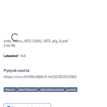
Ladataan...
xtds_vamu_1972-2000_1973_dig_6.pdf
3.02 MB
Lataukset
546
Pysyvä osoite
https://urn.fi/URN:NBN:fi-fe2023013112902
Avainsanat
tilastot
väestötilastot
väestöennusteet
kunnat