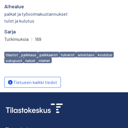
Aihealue
palkat ja työvoimakustannukset
tulot ja kulutus
Sarja
Tutkimuksia
|
169
Avainsanat
tilastot
palkkaus
palkkaerot
tuloerot
ansiotaso
koulutus
sukupuoli
naiset
miehet
Tietueen kaikki tiedot