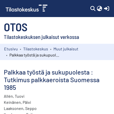
(c
OTOS
Tilastokeskuksen julkaisut verkossa
Etusivu
Tilastokeskus
Muut julkaisut
Kokoelmat
Palkkaa työstä ja sukupuolesta : Tutkimus palkkaeroista Suomessa 1985
Selaa
Palkkaa työstä ja sukupuolesta :
Tutkimus palkkaeroista Suomessa
1985
Allén, Tuovi
Keinänen, Päivi
Laaksonen, Seppo