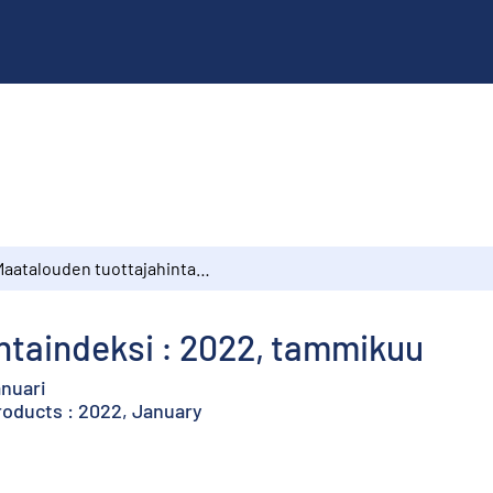
Maatalouden tuottajahintaindeksi : 2022, tammikuu
ntaindeksi : 2022, tammikuu
anuari
products : 2022, January