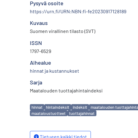
Pysyvä osoite
https://urn.fi/URN:NBN:fi-fe20230917128189
Kuvaus
Suomen virallinen tilasto (SVT)
ISSN
1797-6529
Aihealue
hinnat ja kustannukset
Sarja
Maatalouden tuottajahintaindeksi
Avainsanat
hinnat
hintaindeksit
indeksit
maatalouden tuottajahint
maataloustuotteet
tuottajahinnat
Tietueen kaikki tiedot