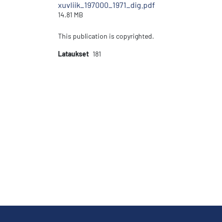
xuvliik_197000_1971_dig.pdf
14.81 MB
This publication is copyrighted.
Lataukset
181