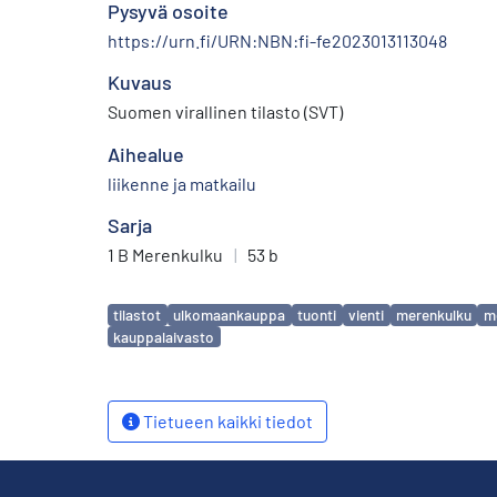
Pysyvä osoite
https://urn.fi/URN:NBN:fi-fe2023013113048
Kuvaus
Suomen virallinen tilasto (SVT)
Aihealue
liikenne ja matkailu
Sarja
1 B Merenkulku
|
53 b
Avainsanat
tilastot
ulkomaankauppa
tuonti
vienti
merenkulku
me
kauppalaivasto
Tietueen kaikki tiedot