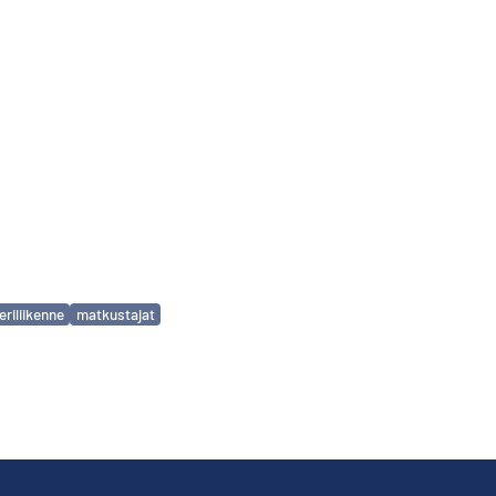
riliikenne
matkustajat