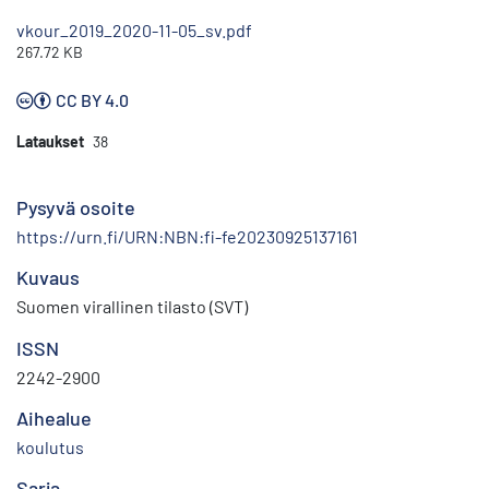
vkour_2019_2020-11-05_sv.pdf
267.72 KB
CC BY 4.0
Lataukset
38
Pysyvä osoite
https://urn.fi/URN:NBN:fi-fe20230925137161
Kuvaus
Suomen virallinen tilasto (SVT)
ISSN
2242-2900
Aihealue
koulutus
Sarja