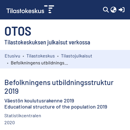
(c
OTOS
Tilastokeskuksen julkaisut verkossa
Etusivu
Tilastokeskus
Tilastojulkaisut
Kokoelmat
Befolkningens utbildningsstruktur 2019
Selaa
Befolkningens utbildningsstruktur
2019
Väestön koulutusrakenne 2019
Educational structure of the population 2019
Statistikcentralen
2020