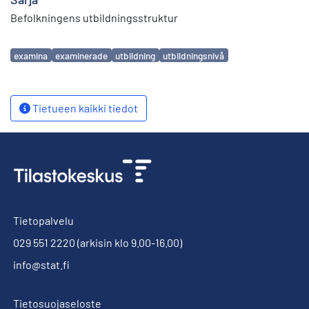
Befolkningens utbildningsstruktur
Avainsanat
examina
examinerade
utbildning
utbildningsnivå
Tietueen kaikki tiedot
Tietopalvelu
029 551 2220
(arkisin klo 9.00-16.00)
info@stat.fi
Tietosuojaseloste