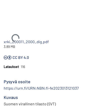
Ladataan...
xrki_200011_2000_dig.pdf
3.89 MB
CC BY 4.0
Lataukset
116
Pysyvä osoite
https://urn.fi/URN:NBN:fi-fe2023013121037
Kuvaus
Suomen virallinen tilasto (SVT)