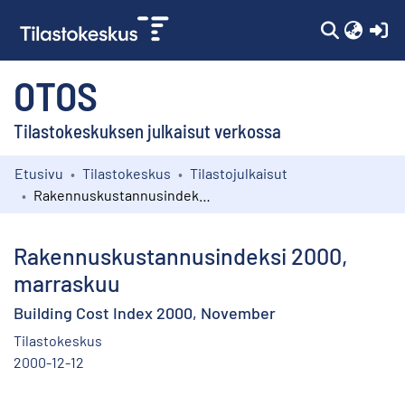
(c
OTOS
Tilastokeskuksen julkaisut verkossa
Etusivu
Tilastokeskus
Tilastojulkaisut
Kokoelmat
Rakennuskustannusindeksi 2000, marraskuu
Selaa
Rakennuskustannusindeksi 2000,
marraskuu
Building Cost Index 2000, November
Tilastokeskus
2000-12-12