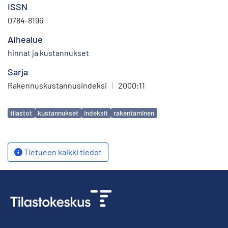
ISSN
0784-8196
Aihealue
hinnat ja kustannukset
Sarja
Rakennuskustannusindeksi
|
2000:11
Avainsanat
tilastot
kustannukset
indeksit
rakentaminen
Tietueen kaikki tiedot