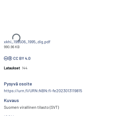
Ladataan...
xkhi_199506_1995_dig.pdf
990.96 KB
CC BY 4.0
Lataukset
144
Pysyvä osoite
https://urn.fi/URN:NBN:fi-fe2023013119815
Kuvaus
Suomen virallinen tilasto (SVT)