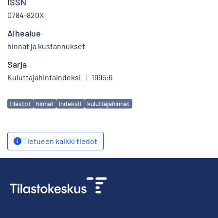
ISSN
0784-820X
Aihealue
hinnat ja kustannukset
Sarja
Kuluttajahintaindeksi
|
1995:6
Avainsanat
tilastot
hinnat
indeksit
kuluttajahinnat
Tietueen kaikki tiedot