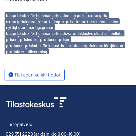
Avainsanat
basprisindex för hemmamarknaden
export
exportpris
exportprisindex
import
importpris
importprisindex
index
nyttigheter
näringsgrenar
basprisindex för hemmamarknadsvaror inklusive skatter
pellets
priser
prisindex
producentpriser
producentprisindex för industrin
producentprisindex för tjänster
produkter
tillverkning
Tietueen kaikki tiedot
Tietopalvelu
029 551 2220
(arkisin klo 9.00-16.00)