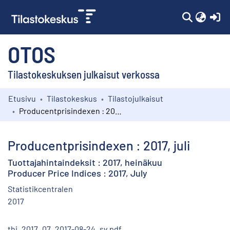
(c
OTOS
Tilastokeskuksen julkaisut verkossa
Etusivu
Tilastokeskus
Tilastojulkaisut
Kokoelmat
Producentprisindexen : 2017, juli
Selaa
Producentprisindexen : 2017, juli
Tuottajahintaindeksit : 2017, heinäkuu
Producer Price Indices : 2017, July
Statistikcentralen
2017
thi_2017_07_2017-08-24_sv.pdf