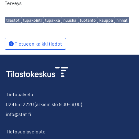
Terveys
Avainsanat
tilastot
tupakointi
tupakka
nuuska
tuotanto
kauppa
hinnat
Tietueen kaikki tiedot
Tietopalvelu
029 551 2220
(arkisin klo 9.00-16.00)
info@stat.fi
Tietosuojaseloste