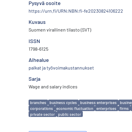
Pysyvä osoite
https://urn.fi/URN:NBN:fi-fe20230824106222
Kuvaus
Suomen virallinen tilasto (SVT)
ISSN
1798-6125
Aihealue
palkat ja työvoimakustannukset
Sarja
Wage and salary indices
Avainsanat
branches
business cycles
business enterprises
busine
corporations
economic fluctuation
enterprises
firms
private sector
public sector