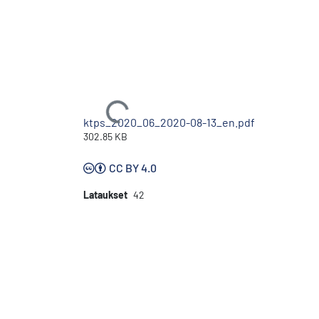
Ladataan...
ktps_2020_06_2020-08-13_en.pdf
302.85 KB
CC BY 4.0
Lataukset
42