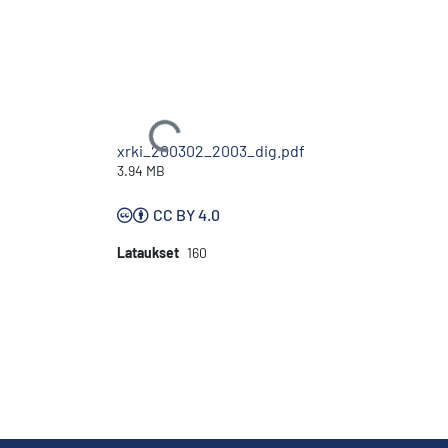
Ladataan...
xrki_200302_2003_dig.pdf
3.94 MB
CC BY 4.0
Lataukset
160