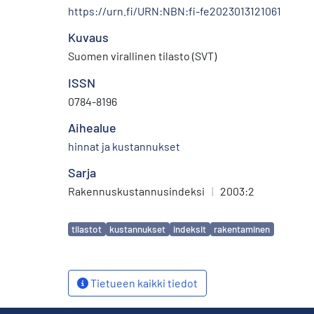
https://urn.fi/URN:NBN:fi-fe2023013121061
Kuvaus
Suomen virallinen tilasto (SVT)
ISSN
0784-8196
Aihealue
hinnat ja kustannukset
Sarja
Rakennuskustannusindeksi
|
2003:2
Avainsanat
tilastot
kustannukset
indeksit
rakentaminen
Tietueen kaikki tiedot