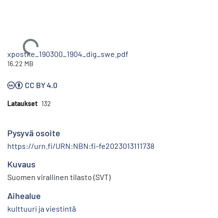
Ladataan...
xpostke_190300_1904_dig_swe.pdf
16.22 MB
CC BY 4.0
Lataukset
132
Pysyvä osoite
https://urn.fi/URN:NBN:fi-fe2023013111738
Kuvaus
Suomen virallinen tilasto (SVT)
Aihealue
kulttuuri ja viestintä