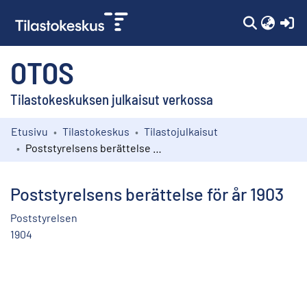
(c
OTOS
Tilastokeskuksen julkaisut verkossa
Etusivu
Tilastokeskus
Tilastojulkaisut
Kokoelmat
Poststyrelsens berättelse för år 1903
Selaa
Poststyrelsens berättelse för år 1903
Poststyrelsen
1904