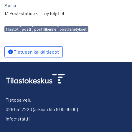
Sarja
13 Post-statistik
|
ny följd 19
Avainsanat
tilastot
posti
postiliikenne
postilähetykset
Tietueen kaikki tiedot
Tietopalvelu
029 551 2220
(arkisin klo 9.00-16.00)
info@stat.fi