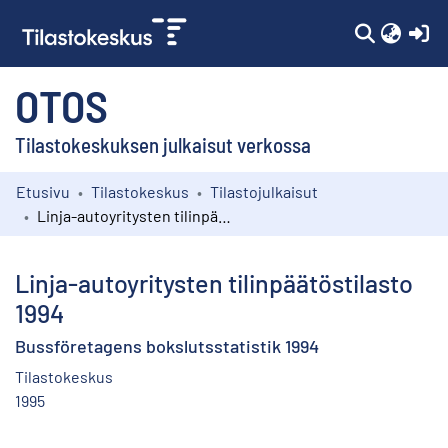
(c
OTOS
Tilastokeskuksen julkaisut verkossa
Etusivu
Tilastokeskus
Tilastojulkaisut
Kokoelmat
Linja-autoyritysten tilinpäätöstilasto 1994
Selaa
Linja-autoyritysten tilinpäätöstilasto
1994
Bussföretagens bokslutsstatistik 1994
Tilastokeskus
1995