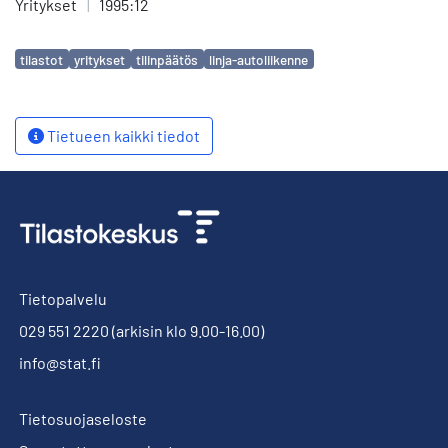
Yritykset
|
1995:12
Avainsanat
tilastot
yritykset
tilinpäätös
linja-autoliikenne
Tietueen kaikki tiedot
Tietopalvelu
029 551 2220
(arkisin klo 9.00-16.00)
info@stat.fi
Tietosuojaseloste