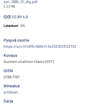
xyri_1995_12_dig.pdf
2.23 MB
CC BY 4.0
Lataukset
105
Pysyvä osoite
https://urn.fi/URN:NBN:fi-fe2023013122133
Kuvaus
Suomen virallinen tilasto (SVT)
ISSN
0788-7167
Aihealue
yritykset
Sarja