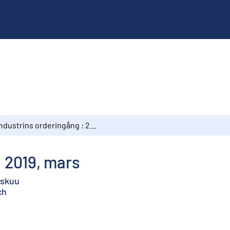
Industrins orderingång : 2019, mars
: 2019, mars
iskuu
ch