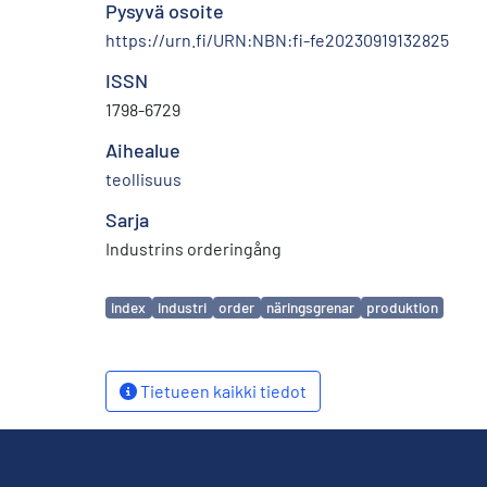
Pysyvä osoite
https://urn.fi/URN:NBN:fi-fe20230919132825
ISSN
1798-6729
Aihealue
teollisuus
Sarja
Industrins orderingång
Avainsanat
index
industri
order
näringsgrenar
produktion
Tietueen kaikki tiedot