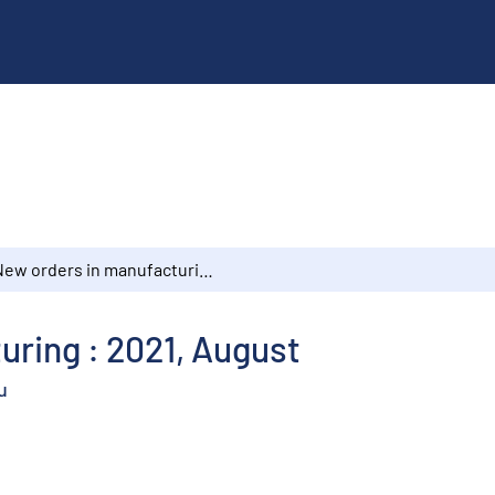
New orders in manufacturing : 2021, August
ring : 2021, August
u