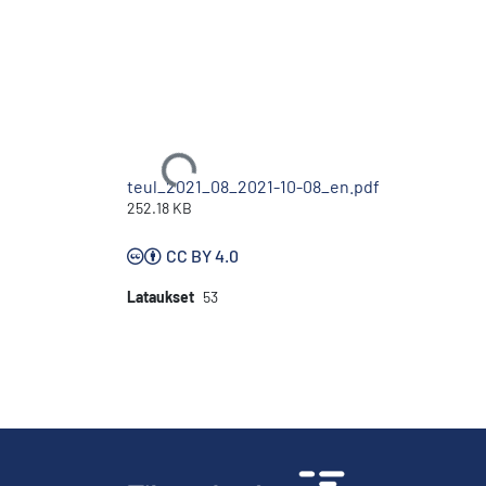
Ladataan...
teul_2021_08_2021-10-08_en.pdf
252.18 KB
CC BY 4.0
Lataukset
53