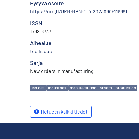
Pysyvä osoite
https://urn.fi/URN:NBN:fi-fe20230905119691
ISSN
1798-6737
Aihealue
teollisuus
Sarja
New orders in manufacturing
Avainsanat
indices
industries
manufacturing
orders
production
Tietueen kaikki tiedot