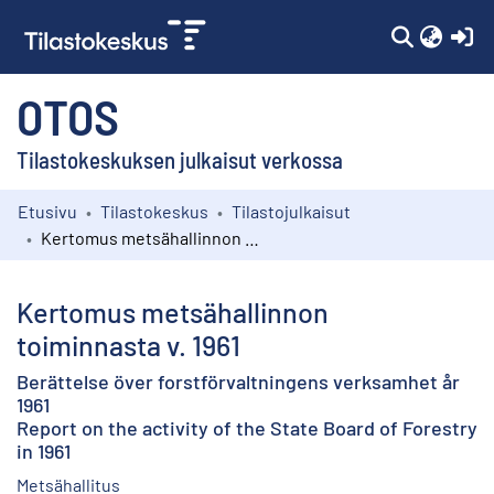
(c
OTOS
Tilastokeskuksen julkaisut verkossa
Etusivu
Tilastokeskus
Tilastojulkaisut
Kokoelmat
Kertomus metsähallinnon toiminnasta v. 1961
Selaa
Kertomus metsähallinnon
toiminnasta v. 1961
Berättelse över forstförvaltningens verksamhet år
1961
Report on the activity of the State Board of Forestry
in 1961
Metsähallitus