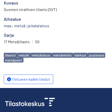
Kuvaus
Suomen virallinen tilasto (SVT)
Aihealue
maa-, metsä- ja kalatalous
Sarja
17 Metsätilasto
|
50
Avainsanat
tilastot
metsät
metsätalous
metsänhoito
hakkuut
puutavara
metsäpalot
Tietueen kaikki tiedot