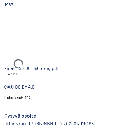
1963
Ladataan...
xmet_196100_1963_dig.pdf
5.47 MB
CC BY 4.0
Lataukset
152
Pysyvä osoite
https://urn.fi/URN:NBN:fi-fe2023013115498