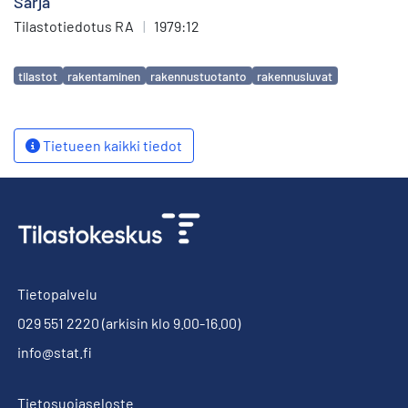
Sarja
Tilastotiedotus RA
|
1979:12
Avainsanat
tilastot
rakentaminen
rakennustuotanto
rakennusluvat
Tietueen kaikki tiedot
Tietopalvelu
029 551 2220
(arkisin klo 9.00-16.00)
info@stat.fi
Tietosuojaseloste