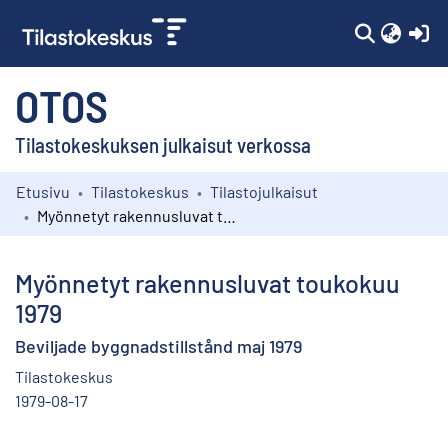
(c
OTOS
Tilastokeskuksen julkaisut verkossa
Etusivu
Tilastokeskus
Tilastojulkaisut
Kokoelmat
Myönnetyt rakennusluvat toukokuu 1979
Selaa
Myönnetyt rakennusluvat toukokuu
1979
Beviljade byggnadstillstånd maj 1979
Tilastokeskus
1979-08-17