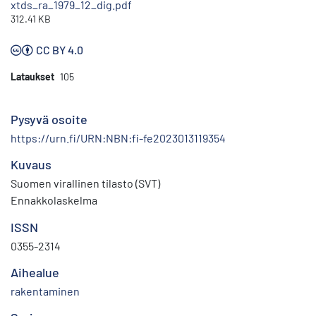
xtds_ra_1979_12_dig.pdf
312.41 KB
CC BY 4.0
Lataukset
105
Pysyvä osoite
https://urn.fi/URN:NBN:fi-fe2023013119354
Kuvaus
Suomen virallinen tilasto (SVT)
Ennakkolaskelma
ISSN
0355-2314
Aihealue
rakentaminen