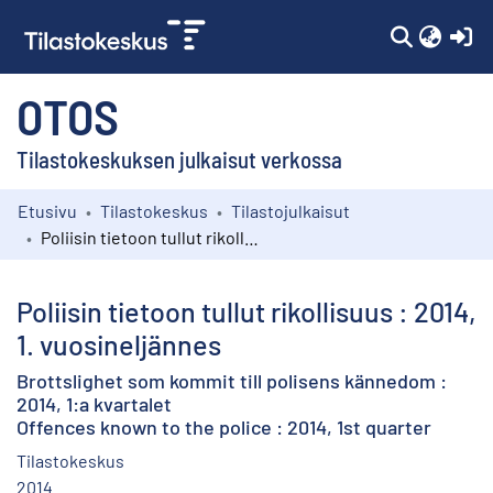
(c
OTOS
Tilastokeskuksen julkaisut verkossa
Etusivu
Tilastokeskus
Tilastojulkaisut
Kokoelmat
Poliisin tietoon tullut rikollisuus : 2014, 1. vuosineljännes
Selaa
Poliisin tietoon tullut rikollisuus : 2014,
1. vuosineljännes
Brottslighet som kommit till polisens kännedom :
2014, 1:a kvartalet
Offences known to the police : 2014, 1st quarter
Tilastokeskus
2014