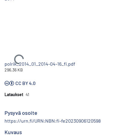
Ladataan...
polrik_2014_01_2014-04-16_fi.pdf
296.36 KB
CC BY 4.0
Lataukset
41
Pysyvä osoite
https://urn.fi/URN:NBN:fi-fe20230906120598
Kuvaus