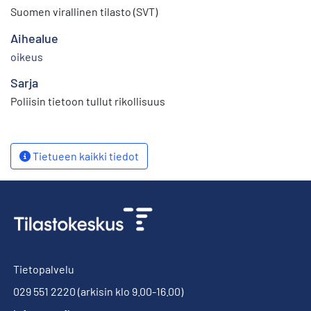
Suomen virallinen tilasto (SVT)
Aihealue
oikeus
Sarja
Poliisin tietoon tullut rikollisuus
Tietueen kaikki tiedot
Tietopalvelu
029 551 2220
(arkisin klo 9.00-16.00)